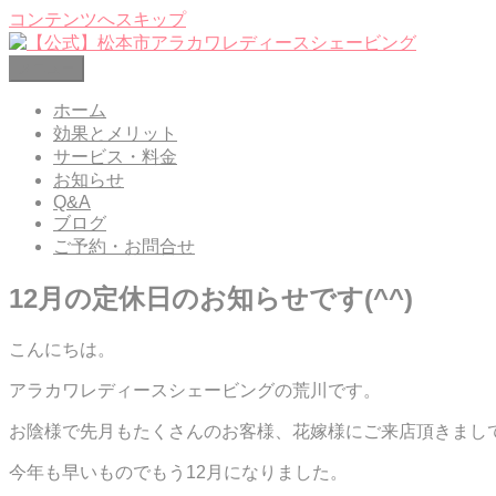
コンテンツへスキップ
メニュー
【公式】松本市アラカワレディースシェービング
レディースシェービングエステ 松本市笹賀
ホーム
効果とメリット
サービス・料金
お知らせ
Q&A
ブログ
ご予約・お問合せ
12月の定休日のお知らせです(^^)
こんにちは。
アラカワレディースシェービングの荒川です。
お陰様で先月もたくさんのお客様、花嫁様にご来店頂きまして、
今年も早いものでもう12月になりました。