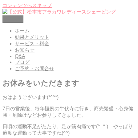
コンテンツへスキップ
メニュー
【公式】松本市アラカワレディースシェービング
レディースシェービングエステ 松本市笹賀
ホーム
効果とメリット
サービス・料金
お知らせ
Q&A
ブログ
ご予約・お問合せ
お休みをいただきます
おはようございます(*^^*)
7日の営業後、毎年恒例の牛伏寺に行き、商売繁盛・心身健
勝・厄除けなどお参りしてきました。
日頃の運動不足がたたり、足が筋肉痛です(^_^;) やっぱり
適度な運動って大事ですね(^^)