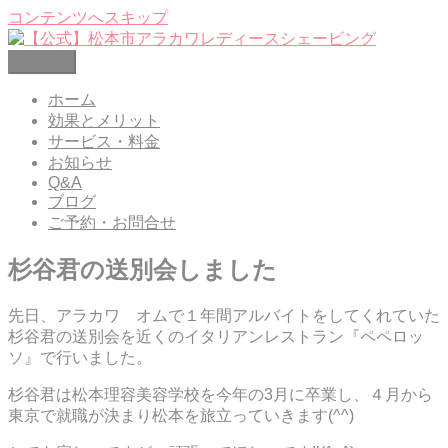
コンテンツへスキップ
メニュー
【公式】松本市アラカワレディースシェービング
レディースシェービングエステ 松本市笹賀
ホーム
効果とメリット
サービス・料金
お知らせ
Q&A
ブログ
ご予約・お問合せ
杉谷君の送別会しました
先日、アラカワ オムで１年間アルバイトをしてくれていた
杉谷君の送別会を近くのイタリアンレストラン『ペペロッ
ソ』で行いました。
杉谷君は松本理容美容学校を今年の3月に卒業し、４月から
東京で就職が決まり松本を旅立っていきます(^^)