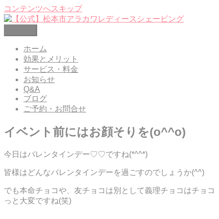
コンテンツへスキップ
メニュー
【公式】松本市アラカワレディースシェービング
レディースシェービングエステ 松本市笹賀
ホーム
効果とメリット
サービス・料金
お知らせ
Q&A
ブログ
ご予約・お問合せ
イベント前にはお顔そりを(o^^o)
今日はバレンタインデー♡♡ですね(*^^*)
皆様はどんなバレンタインデーを過ごすのでしょうか(^^)
でも本命チョコや、友チョコは別として義理チョコはチョコ
っと大変ですね(笑)