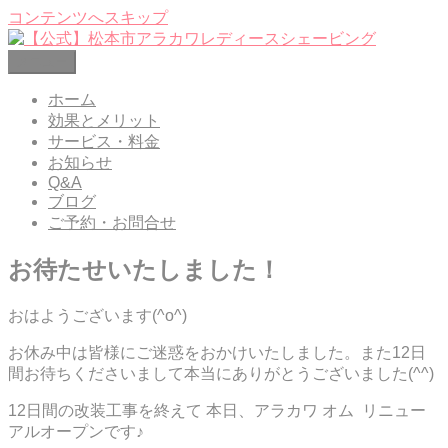
コンテンツへスキップ
メニュー
【公式】松本市アラカワレディースシェービング
レディースシェービングエステ 松本市笹賀
ホーム
効果とメリット
サービス・料金
お知らせ
Q&A
ブログ
ご予約・お問合せ
お待たせいたしました！
おはようございます(^o^)
お休み中は皆様にご迷惑をおかけいたしました。また12日
間お待ちくださいまして本当にありがとうございました(^^)
12日間の改装工事を終えて 本日、アラカワ オム リニュー
アルオープンです♪